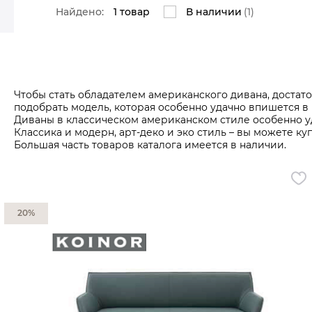
Чаши
Все разделы
Все разделы
Все разделы
Все разделы
Все разделы
Все разделы
Все разделы
Найдено:
1 товар
В наличии
(1)
Сливочник
Чайники
Свет
Предметы декора
Вазы
Кашпо
Бра
Корзины
Люстры
Картины и настенный декор
Чтобы стать обладателем американского дивана, достат
Настольные лампы
Статуэтки
подобрать модель, которая особенно удачно впишется в
Искусственные растения и фрукты
Все разделы
Диваны в классическом американском стиле особенно у
Шкатулки, коробки
Классика и модерн, арт-деко и эко стиль – вы можете к
Рамки для фото
Большая часть товаров каталога имеется в наличии.
Подсвечники
Декоры
Настенные часы
Новогодние украшения
Новогодние фигурки
Новогодние аксессуары
20%
Ёлки
Елочные украшения
Аксессуары для спальни
Наволочки
Пододеяльники
Подушки
Простыни