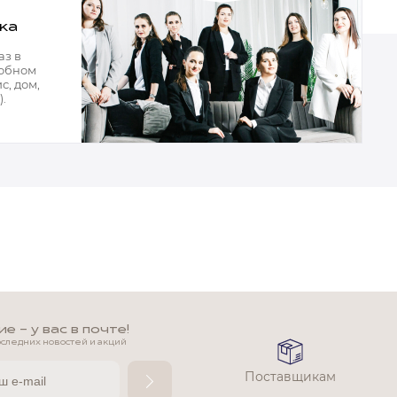
ка
аз в
добном
с, дом,
.
х данных
 - у вас в почте!
оследних новостей и акций
Поставщикам