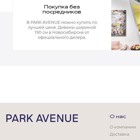
Кухня
Покупка без
посредников
Спальня
В PARK AVENUE можно купить по
Детская
лучшей цене. Диваны шириной
190 см в Новосибирске от
Прихожая
официального дилера.
Кабинет
Мебель
Кровати
Как купить
Доставка
Оплата
О нас
Вопросы и ответы
О компании
Доставка