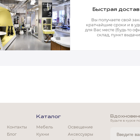
Диваны
Быстрая достав
Посуда
Вы получаете свой зак
Аксессуары
кратчайшие сроки и в у
для Вас месте (будь то офи
Кресла
склад, пункт выдачи)
Ковры
Аксессуары для столовой
Свет
Отзывы
Политика обработки персональны
Реквизиты
Вдохновение
Каталог
3D Тур
Будьте в курсе п
Контакты
Мебель
Освещение
Контакты
Блог
Кухни
Аксессуары