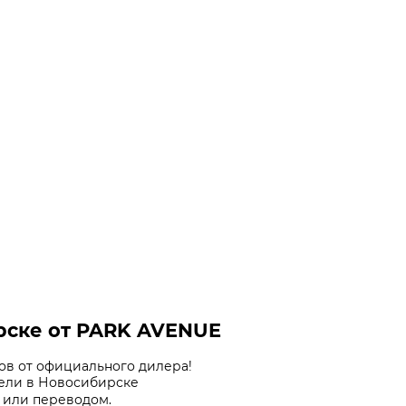
рске от PARK AVENUE
ов от официального дилера!
бели в Новосибирске
 или переводом.