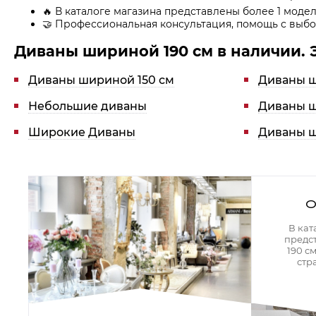
Кресла офисные
🔥 В каталоге магазина представлены более 1 моде
Столы офисные
🤝 Профессиональная консультация, помощь с выбо
Столы
Стулья
Диваны шириной 190 см в наличии.
Свет
Диваны шириной 150 см
Диваны ш
Бра
Люстры
Небольшие диваны
Диваны ш
Настольные лампы
Плафоны и абажуры для настольных ламп
Широкие Диваны
Диваны ш
Подсветки картин
Светильники
Технический свет
Точечные светильники
Торшеры
О
Акции
В кат
предс
190 с
Бренды
стр
Гостиная