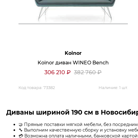
Аксессуары для столовой
Кольца для салфеток
Подушки для стула
Разделочные доски
Аксессуары для стола
Салфетки
Скатерти
Аксессуары для дома
Вешалки и крючки для одежды
Koinor
Ковры
Koinor диван WINEO Bench
306 210
₽
382 760
₽
Мебель
Зеркала
Код товара:
73382
Наличие:
1 шт.
Комоды
Консоли
Шкафы и стенки
Шкафы
Тумбы
Диваны шириной 190 см в Новосиби
Мягкая мебель
Диваны
🤝 Прямые поставки мягкой мебели, без посредник
Кресла
🔧 Выполним качественную сборку и установку ме
Мебель офисная
💳 Возможна оплата наличными, банковской картой