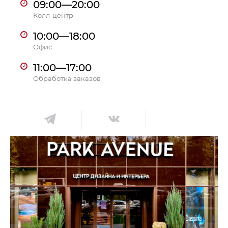
09:00—20:00
Колл-центр
Гостиная
Мягкая мебель
10:00—18:00
Кухня
Диваны
Офис
Спальня
Посуда
Детская
Аксессуары
11:00—17:00
Обработка заказов
Прихожая
Кресла
Кабинет
Ковры
Мебель
Аксессуары для столовой
Кровати
Свет
Как купить
Отзывы
Доставка
Политика обработки
персональных данных
Оплата
Реквизиты
Вопросы и ответы
3D Тур