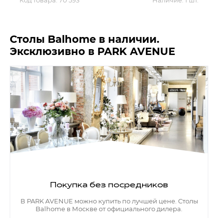
Код товара:
70 593
Наличие:
1 шт.
Контакты
Обратная связь
Столы Balhome в наличии.
Эксклюзивно в PARK AVENUE
Покупка без посредников
В PARK AVENUE можно купить по лучшей цене. Столы
Balhome в Москве от официального дилера.