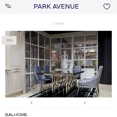
Столы
Аксессуары
50%
Ковры
Мебель
Свет
Акции
Бренды
BALHOME