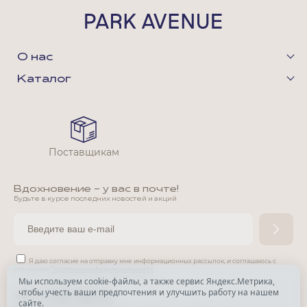
О нас
Каталог
Поставщикам
Вдохновение - у вас в почте!
Будьте в курсе последних новостей и акций
Я даю согласие на отправку мне информационных рассылок,
и соглашаюсь с
условиями
Политики конфиденциальности
Мы используем cookie-файлы, а также сервис Яндекс.Метрика,
чтобы учесть ваши предпочтения и улучшить работу на нашем
*
сайте.