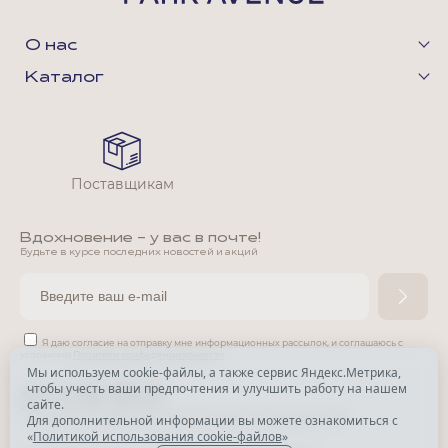
О нас
Каталог
Поставщикам
Вдохновение - у вас в почте!
Будьте в курсе последних новостей и акций
Я даю согласие на отправку мне информационных рассылок,
и соглашаюсь с
условиями
Политики конфиденциальности
Мы используем cookie-файлы, а также сервис Яндекс.Метрика,
чтобы учесть ваши предпочтения и улучшить работу на нашем
*
сайте.
*
Признана экстремистской организацией и запрещена в РФ.
Для дополнительной информации вы можете ознакомиться с
«
Политикой использования cookie-файлов
»