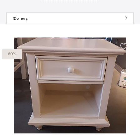
Гостиная
Мягкая мебель
Фильтр
Кухня
Диваны
Спальня
Посуда
Детская
Аксессуары
Прихожая
Кресла
60%
Кабинет
Ковры
Мебель
Аксессуары для столовой
Кровати
Свет
Как купить
Отзывы
Доставка
Политика обработки
персональных данных
Оплата
Реквизиты
Вопросы и ответы
3D Тур