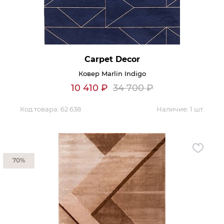
Гостиная
Мягкая мебель
Кухня
Диваны
Спальня
Посуда
Carpet Decor
Детская
Аксессуары
Ковер Marlin Indigo
Прихожая
Кресла
10 410
₽
34 700
₽
Кабинет
Ковры
Мебель
Код товара:
62 638
Аксессуары для столовой
Наличие:
1 шт.
Кровати
Свет
70%
Как купить
Отзывы
Доставка
Политика обработки
персональных данных
Оплата
Реквизиты
Вопросы и ответы
3D Тур