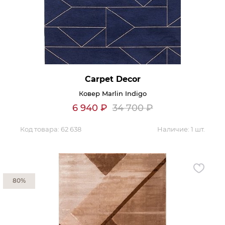
Контакты
Обратная связь
Carpet Decor
Ковер Marlin Indigo
6 940
₽
34 700
₽
Код товара:
62 638
Наличие:
1 шт.
80%