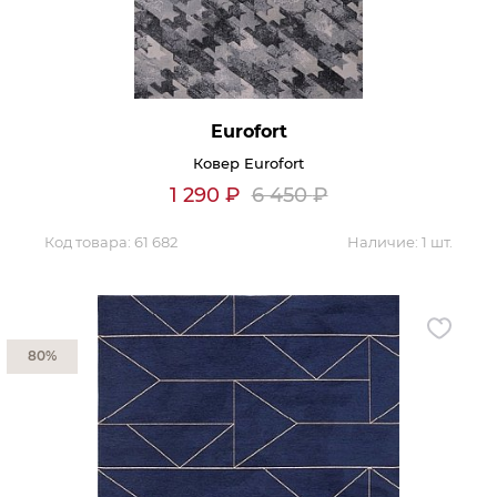
Гостиная
Мягкая мебель
Кухня
Диваны
Спальня
Посуда
Eurofort
Детская
Аксессуары
Ковер Eurofort
Прихожая
Кресла
1 290
₽
6 450
₽
Кабинет
Ковры
Мебель
Код товара:
61 682
Аксессуары для столовой
Наличие:
1 шт.
Кровати
Свет
80%
Как купить
Отзывы
Доставка
Политика обработки
персональных данных
Оплата
Реквизиты
Вопросы и ответы
3D Тур