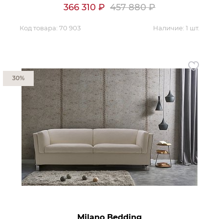
366 310
₽
457 880
₽
Код товара:
70 903
Наличие:
1 шт.
30%
Milano Bedding