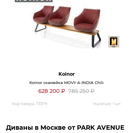
Koinor
Koinor скамейка MOVY A-INDIA Chili
628 200
₽
785 250
₽
Код товара:
73379
Наличие:
1 шт.
Диваны в Москве от PARK AVENUE