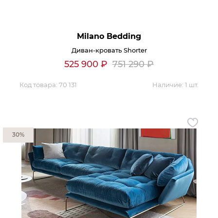
Milano Bedding
Диван-кровать Shorter
525 900
₽
751 290
₽
Код товара:
70 131
Наличие:
1 шт.
30%