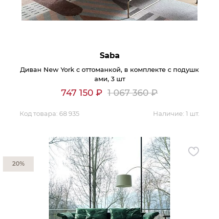
Saba
Диван New York с оттоманкой, в комплекте с подушк
ами, 3 шт
747 150
₽
1 067 360
₽
Код товара:
68 935
Наличие:
1 шт.
20%