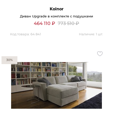
Koinor
Диван Upgrade в комплекте с подушками
464 110
₽
773 510
₽
Код товара:
64 841
Наличие:
1 шт.
30%