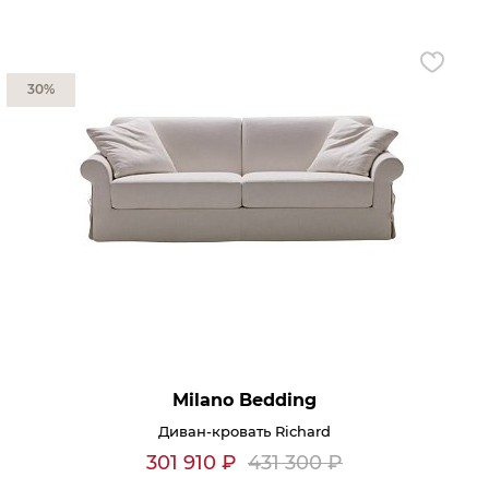
Гостиная
Мягкая мебель
Кухня
Диваны
30%
Спальня
Посуда
Детская
Аксессуары
Прихожая
Кресла
Кабинет
Ковры
Мебель
Аксессуары для столовой
Кровати
Свет
Как купить
Отзывы
Milano Bedding
Доставка
Политика обработки
персональных данных
Диван-кровать Richard
Оплата
Реквизиты
301 910
₽
431 300
₽
Вопросы и ответы
3D Тур