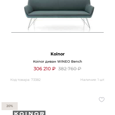
Koinor
Koinor диван WINEO Bench
306 210
₽
382 760
₽
Код товара:
73382
Наличие:
1 шт.
20%