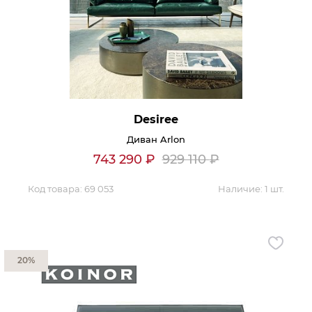
Desiree
Диван Arlon
743 290
₽
929 110
₽
Код товара:
69 053
Наличие:
1 шт.
20%