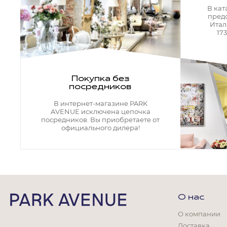
Кресла офисные
В кат
Столы офисные
пред
Столы
Итал
Стулья
17
Свет
Бра
Люстры
Покупка без
Настольные лампы
посредников
Плафоны и абажуры для настольных ламп
Подсветки картин
В интернет-магазине PARK
Светильники
AVENUE исключена цепочка
Технический свет
посредников. Вы приобретаете от
Точечные светильники
официального дилера!
Торшеры
Акции
Бренды
О нас
О компании
Гостиная
Доставка