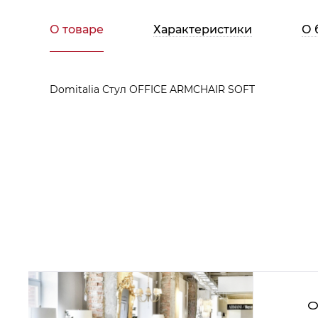
Аксессуары для столовой
Кольца для салфеток
Подушки для стула
О товаре
Характеристики
О 
Разделочные доски
Аксессуары для стола
Салфетки
Скатерти
Domitalia Стул OFFICE ARMCHAIR SOFT
Аксессуары для дома
Вешалки и крючки для одежды
Ковры
Мебель
Зеркала
Комоды
Консоли
Шкафы и стенки
Шкафы
Тумбы
Мягкая мебель
Диваны
Кресла
Мебель офисная
О