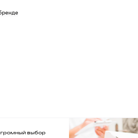
бренде
громный выбор