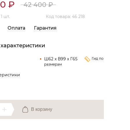
40
₽
Все разделы
42 400
₽
:
1 шт.
Код товара: 46 218
Оплата
Гарантия
 характеристики
Ш62 x В99 x Г65
Гид по
размерам
теристики
В корзину