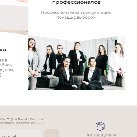
профессионалов
Профессиональная консультация,
помощь с выбором.
ка
аз в
добном
с, дом,
.
 - у вас в почте!
оследних новостей и акций
Поставщикам