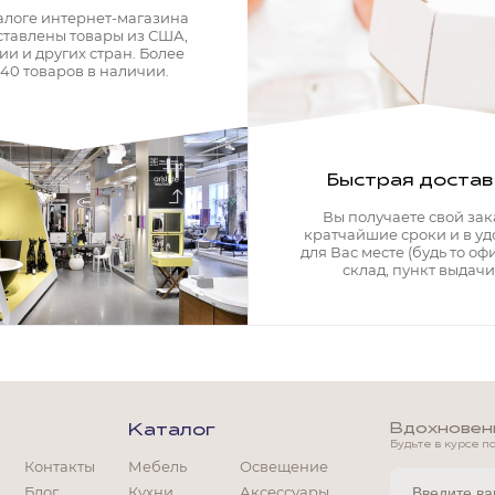
алоге интернет-магазина
ставлены товары из США,
ии и других стран. Более
340 товаров в наличии.
Быстрая достав
Вы получаете свой зак
кратчайшие сроки и в у
для Вас месте (будь то офи
склад, пункт выдачи)
Вдохновение
Каталог
Будьте в курсе п
Контакты
Мебель
Освещение
Мягкая мебель
Блог
Кухни
Аксессуары