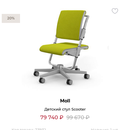
Контакты
20%
Обратная связь
Moll
Детский стул Scooter
79 740
₽
99 670
₽
Код товара:
73932
Наличие:
1 шт.