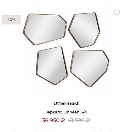
Контакты
40%
Обратная связь
Uttermost
Зеркало Linneah S/4
36 950
₽
61 590
₽