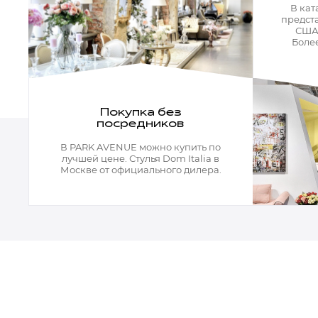
Кресла офисные
В кат
Столы офисные
предста
Столы
США,
Стулья
Более
Свет
Бра
Люстры
Покупка без
Настольные лампы
посредников
Плафоны и абажуры для настольных ламп
Подсветки картин
В PARK AVENUE можно купить по
Светильники
лучшей цене. Стулья Dom Italia в
Технический свет
Москве от официального дилера.
Точечные светильники
Торшеры
Акции
Бренды
Гостиная