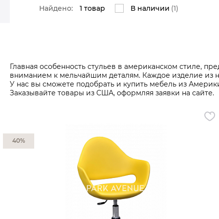
Чаши
Все разделы
Все разделы
Все разделы
Все разделы
Все разделы
Все разделы
Все разделы
Найдено:
1 товар
В наличии
(1)
Сливочник
Чайники
Свет
Предметы декора
Вазы
Кашпо
Бра
Корзины
Люстры
Картины и настенный декор
Главная особенность стульев в американском стиле, пре
Настольные лампы
Статуэтки
вниманием к мельчайшим деталям. Каждое изделие из 
Искусственные растения и фрукты
Все разделы
У нас вы сможете подобрать и купить мебель из Амери
Шкатулки, коробки
Заказывайте товары из США, оформляя заявки на сайте.
Рамки для фото
Подсвечники
Декоры
Настенные часы
Новогодние украшения
Новогодние фигурки
40%
Новогодние аксессуары
Ёлки
Елочные украшения
Аксессуары для спальни
Наволочки
Пододеяльники
Подушки
Простыни