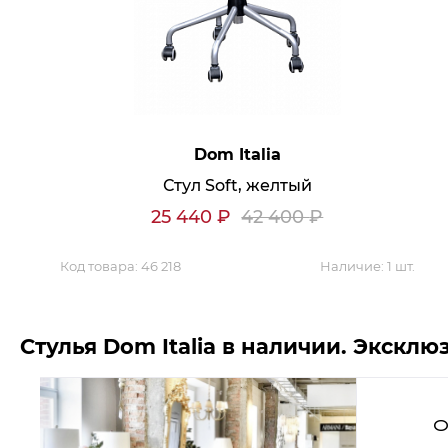
Аксессуары для столовой
Кольца для салфеток
Подушки для стула
Разделочные доски
Аксессуары для стола
Салфетки
Скатерти
Аксессуары для дома
Вешалки и крючки для одежды
Dom Italia
Ковры
Стул Soft, желтый
25 440
₽
42 400
₽
Мебель
Код товара:
46 218
Наличие:
1 шт.
Зеркала
Комоды
Консоли
Шкафы и стенки
Шкафы
Стулья Dom Italia в наличии. Экскл
Тумбы
Мягкая мебель
Диваны
Кресла
О
Мебель офисная