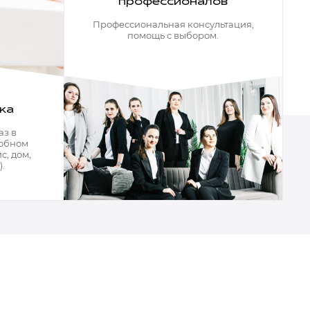
профессионалов
Профессиональная консультация,
помощь с выбором.
ка
аз в
добном
с, дом,
.