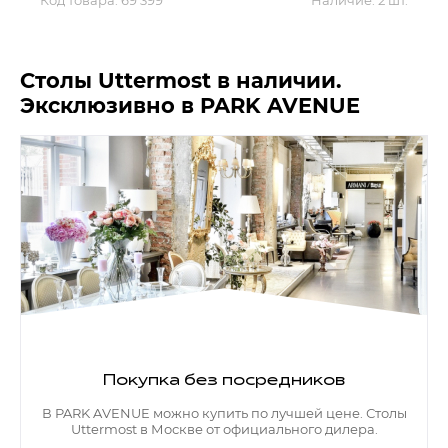
Код товара:
69 399
Наличие:
2 шт.
Контакты
Обратная связь
Столы Uttermost в наличии.
Эксклюзивно в PARK AVENUE
Покупка без посредников
В PARK AVENUE можно купить по лучшей цене. Столы
Uttermost в Москве от официального дилера.