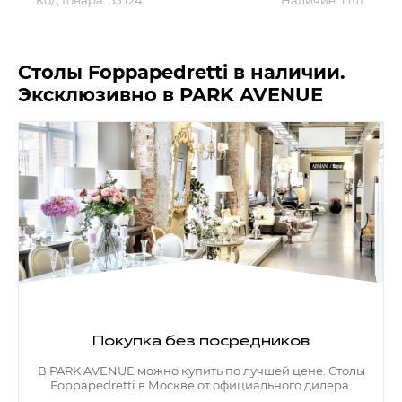
Код товара:
55 124
Наличие:
1 шт.
Контакты
Обратная связь
Столы Foppapedretti в наличии.
Эксклюзивно в PARK AVENUE
Покупка без посредников
В PARK AVENUE можно купить по лучшей цене. Столы
Foppapedretti в Москве от официального дилера.