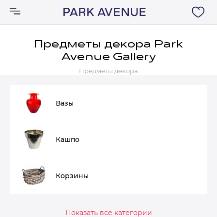
Предметы декора Park
Avenue Gallery
Аксессуары
Предметы декора
Ковры
Вазы
Мебель
Кашпо
Свет
Акции
Корзины
Бренды
Показать все категории