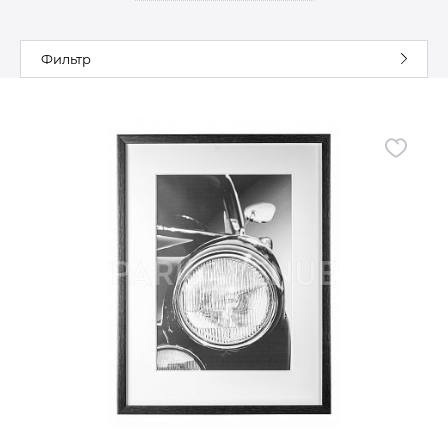
Гостиная
Мягкая мебель
Фильтр
Кухня
Диваны
Спальня
Посуда
Детская
Аксессуары
Прихожая
Кресла
Кабинет
Ковры
Мебель
Аксессуары для столовой
Кровати
Свет
Как купить
Отзывы
Доставка
Политика обработки
персональных данных
Оплата
Реквизиты
Вопросы и ответы
3D Тур