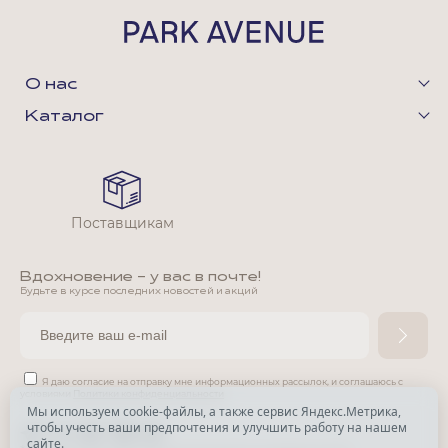
О нас
Каталог
Поставщикам
Вдохновение - у вас в почте!
Будьте в курсе последних новостей и акций
Я даю согласие на отправку мне информационных рассылок,
и соглашаюсь с
условиями
Политики конфиденциальности
Мы используем cookie-файлы, а также сервис Яндекс.Метрика,
чтобы учесть ваши предпочтения и улучшить работу на нашем
*
сайте.