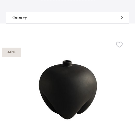
Гостиная
Мягкая мебель
Фильтр
Кухня
Диваны
Спальня
Посуда
Детская
Аксессуары
Прихожая
Кресла
40%
Кабинет
Ковры
Мебель
Аксессуары для столовой
Кровати
Свет
Как купить
Отзывы
Доставка
Политика обработки
персональных данных
Оплата
Реквизиты
Вопросы и ответы
3D Тур