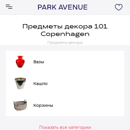
Предметы декора 101
Copenhagen
Аксессуары
Предметы декора
Ковры
Вазы
Мебель
Кашпо
Свет
Акции
Корзины
Бренды
Показать все категории