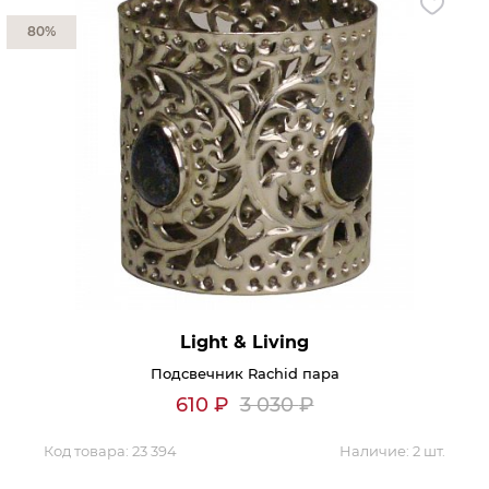
80%
Light & Living
Подсвечник Rachid пара
610
₽
3 030
₽
Код товара:
23 394
Наличие:
2 шт.