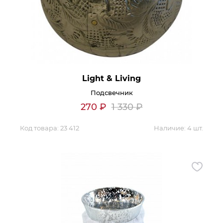
Контакты
Обратная связь
Light & Living
Подсвечник
270
₽
1 330
₽
Код товара:
23 412
Наличие:
4 шт.