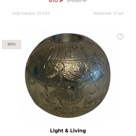
610
₽
3 030
₽
Код товара:
23 405
Наличие:
12 шт.
80%
Light & Living