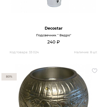
Гостиная
Мягкая мебель
Кухня
Диваны
Спальня
Посуда
Decostar
Детская
Аксессуары
Подсвечник " Ведро"
Прихожая
Кресла
240
₽
Кабинет
Ковры
Мебель
Код товара:
33 024
Аксессуары для столовой
Наличие:
8 шт.
Кровати
Свет
80%
Как купить
Отзывы
Доставка
Политика обработки
персональных данных
Оплата
Реквизиты
Вопросы и ответы
3D Тур