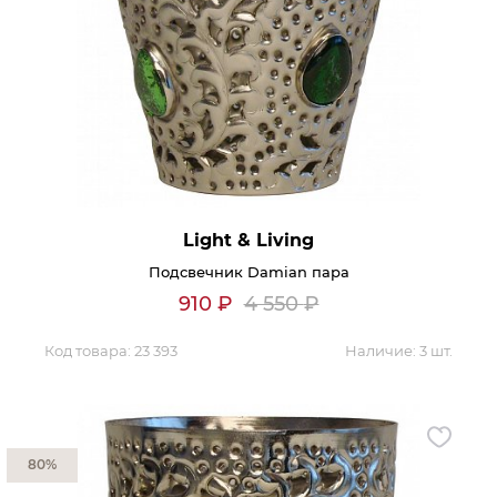
Light & Living
Подсвечник Damian пара
910
₽
4 550
₽
Код товара:
23 393
Наличие:
3 шт.
80%