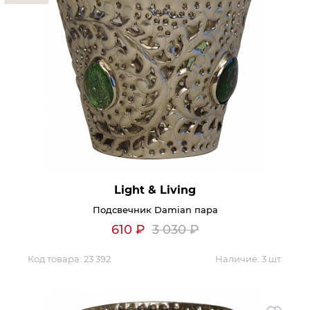
Light & Living
Подсвечник Damian пара
610
₽
3 030
₽
Код товара:
23 392
Наличие:
3 шт.