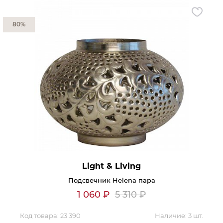
80%
Light & Living
Подсвечник Helena пара
1 060
₽
5 310
₽
Код товара:
23 390
Наличие:
3 шт.