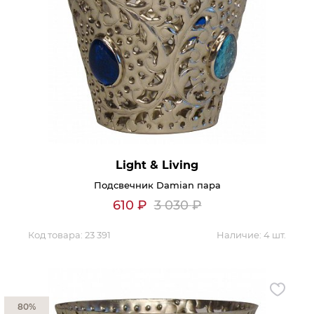
Light & Living
Подсвечник Damian пара
610
₽
3 030
₽
Код товара:
23 391
Наличие:
4 шт.
80%