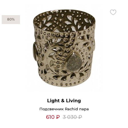
80%
Light & Living
Подсвечник Rachid пара
610
₽
3 030
₽