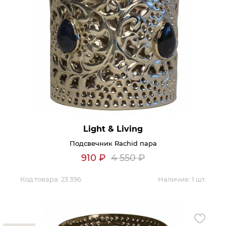
Light & Living
Подсвечник Rachid пара
910
₽
4 550
₽
Код товара:
23 396
Наличие:
1 шт.