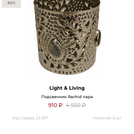
80%
Light & Living
Подсвечник Rachid пара
910
₽
4 550
₽
Код товара:
23 397
Наличие:
6 шт.