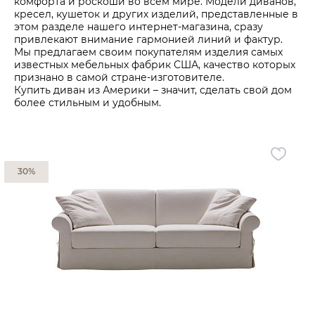
комфорта и роскоши во всем мире. Модели диванов,
кресел, кушеток и других изделий, представленные в
этом разделе нашего интернет-магазина, сразу
Гостиная
Мягкая мебель
привлекают внимание гармонией линий и фактур.
Кухня
Диваны
Мы предлагаем своим покупателям изделия самых
известных мебельных фабрик США, качество которых
Спальня
Посуда
признано в самой стране-изготовителе.
Купить диван из Америки – значит, сделать свой дом
Детская
Аксессуары
более стильным и удобным.
Прихожая
Кресла
Кабинет
Ковры
Мебель
Аксессуары для столовой
30%
Кровати
Свет
Как купить
Отзывы
Доставка
Политика обработки
персональных данных
Оплата
Реквизиты
Вопросы и ответы
3D Тур