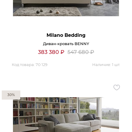
Milano Bedding
Диван-кровать BENNY
383 380
₽
547 680
₽
Код товара:
70 129
Наличие:
1 шт.
30%