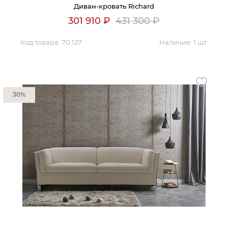
Диван-кровать Richard
Контакты
301 910
₽
431 300
₽
Обратная связь
Код товара:
70 127
Наличие:
1 шт.
30%