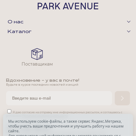
О нас
Каталог
Поставщикам
Вдохновение - у вас в почте!
Будьте в курсе последних новостей и акций
Я даю согласие на отправку мне информационных рассылок,
и соглашаюсь с
условиями
Политики конфиденциальности
Мы используем cookie-файлы, а также сервис Яндекс.Метрика,
чтобы учесть ваши предпочтения и улучшить работу на нашем
*
сайте.
*
Признана экстремистской организацией и запрещена в РФ.
Для дополнительной информации вы можете ознакомиться с