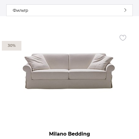
Фильтр
Гостиная
Мягкая мебель
Кухня
Диваны
Спальня
Посуда
Детская
Аксессуары
30%
Прихожая
Кресла
Кабинет
Ковры
Мебель
Аксессуары для столовой
Кровати
Свет
Как купить
Отзывы
Доставка
Политика обработки
персональных данных
Оплата
Реквизиты
Вопросы и ответы
Milano Bedding
3D Тур