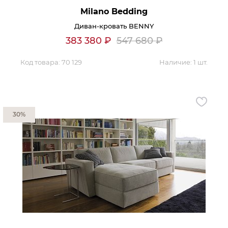
Milano Bedding
Диван-кровать BENNY
383 380
₽
547 680
₽
Код товара:
70 129
Наличие:
1 шт.
30%