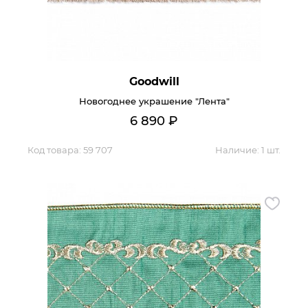
Гостиная
Мягкая мебель
Кухня
Диваны
Спальня
Посуда
Goodwill
Детская
Аксессуары
Новогоднее украшение "Лента"
Прихожая
Кресла
6 890
₽
Кабинет
Ковры
Мебель
Код товара:
59 707
Аксессуары для столовой
Наличие:
1 шт.
Кровати
Свет
Как купить
Отзывы
Доставка
Политика обработки
персональных данных
Оплата
Реквизиты
Вопросы и ответы
3D Тур