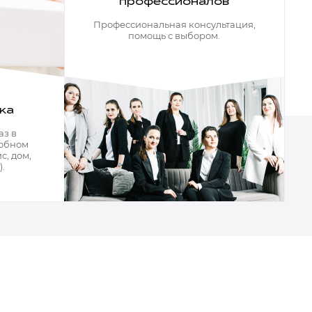
профессионалов
Профессиональная консультация,
помощь с выбором.
ка
аз в
добном
с, дом,
.