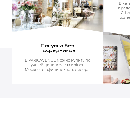
Кресла офисные
В кат
Столы офисные
предс
Столы
США,
Стулья
Более
Свет
Бра
Люстры
Покупка без
Настольные лампы
посредников
Плафоны и абажуры для настольных ламп
Подсветки картин
В PARK AVENUE можно купить по
Светильники
лучшей цене. Кресла Koinor в
Технический свет
Москве от официального дилера.
Точечные светильники
Торшеры
Акции
Бренды
Гостиная