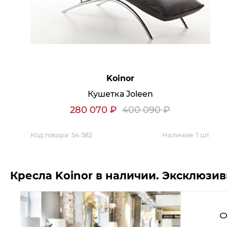
Аксессуары для столовой
Кольца для салфеток
Подушки для стула
Разделочные доски
Аксессуары для стола
Салфетки
Скатерти
Аксессуары для дома
Вешалки и крючки для одежды
Koinor
Ковры
Кушетка Joleen
280 070
₽
400 090
₽
Мебель
Код товара:
54 582
Наличие:
1 шт.
Зеркала
Комоды
Консоли
Шкафы и стенки
Шкафы
Кресла Koinor в наличии. Эксклюзи
Тумбы
Мягкая мебель
Диваны
Кресла
О
Мебель офисная