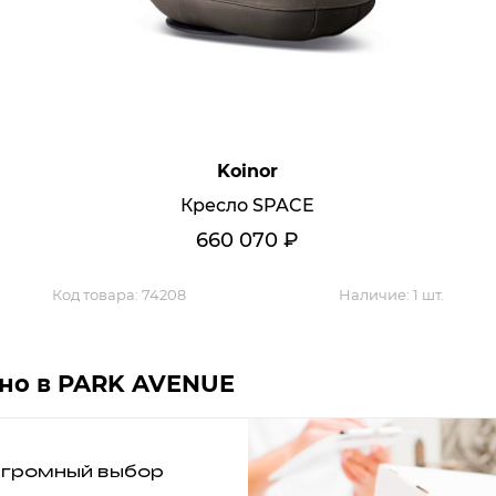
Koinor
Кресло SPACE
660 070
₽
Код товара:
74208
Наличие:
1 шт.
вно в PARK AVENUE
громный выбор