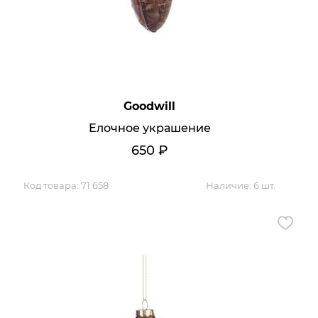
Goodwill
Елочное украшение
650
₽
Код товара:
71 658
Наличие:
6 шт.