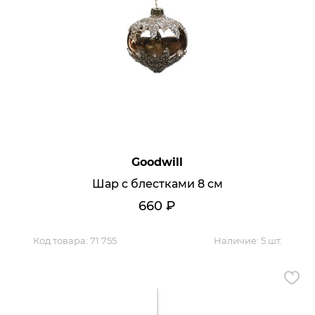
Диваны
Посуда
Аксессуары
Кресла
Ковры
Аксессуары для столовой
Свет
Goodwill
Шар с блестками 8 см
Отзывы
660
₽
Политика обработки персональны
Код товара:
71 755
Наличие:
5 шт.
Реквизиты
3D Тур
Контакты