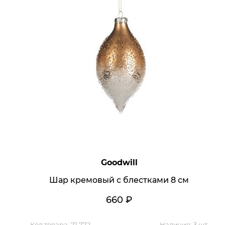
Обратная связь
Goodwill
Шар кремовый с блестками 8 см
660
₽
Код товара:
71 772
Наличие:
3 шт.