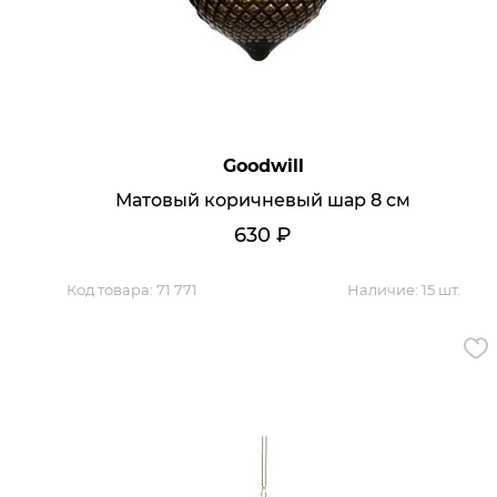
Кресла офисные
Столы офисные
Столы
Стулья
Свет
Бра
Люстры
Goodwill
Настольные лампы
Матовый коричневый шар 8 см
Плафоны и абажуры для настольных ламп
Подсветки картин
630
₽
Светильники
Технический свет
Точечные светильники
Код товара:
71 771
Наличие:
15 шт.
Торшеры
Акции
Бренды
Гостиная