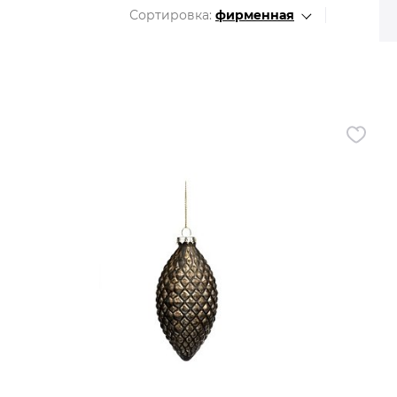
Все разделы
Сортировка:
фирменная