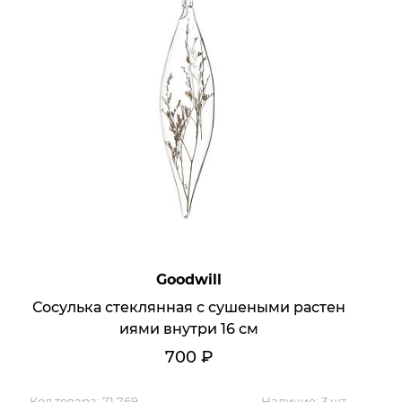
Goodwill
Сосулька стеклянная с сушеными растен
иями внутри 16 см
700
₽
Код товара:
71 769
Наличие:
3 шт.