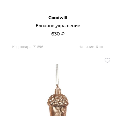
Goodwill
Елочное украшение
630
₽
Код товара:
71 596
Наличие:
6 шт.