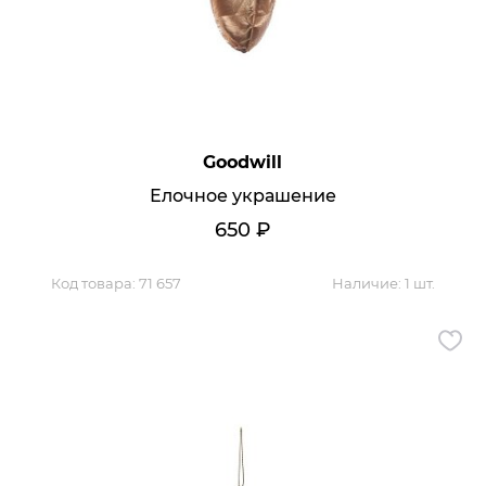
Goodwill
Елочное украшение
650
₽
Код товара:
71 657
Наличие:
1 шт.
Мягкая мебель