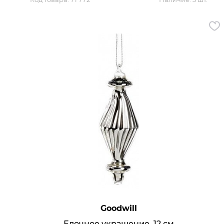
Goodwill
Елочное украшение, 12 см