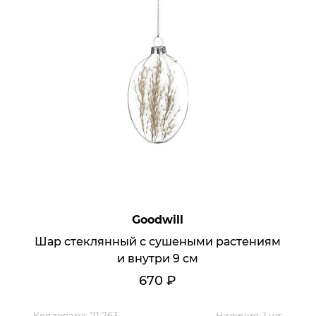
Goodwill
Шар стеклянный с сушеными растениям
и внутри 9 см
670
₽
Код товара:
71 763
Наличие:
1 шт.