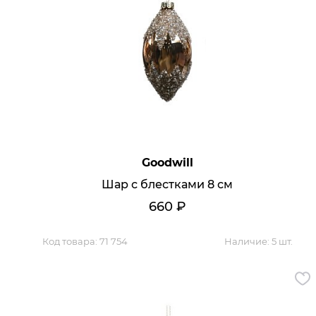
Кухня
Спальня
Детская
Прихожая
Кабинет
Мебель
Кровати
Goodwill
Шар с блестками 8 см
Как купить
660
₽
Доставка
Код товара:
71 754
Наличие:
5 шт.
Оплата
Вопросы и ответы