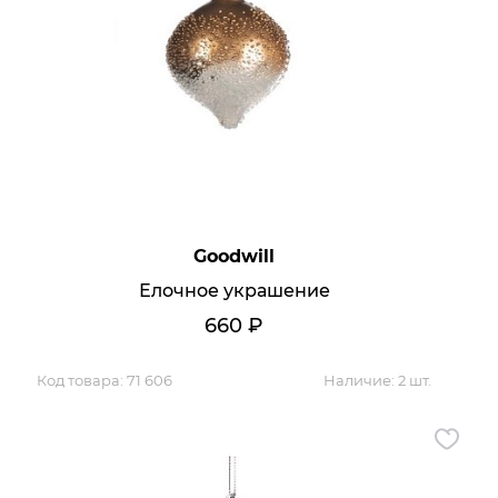
Goodwill
Елочное украшение
660
₽
х данных
Код товара:
71 606
Наличие:
2 шт.