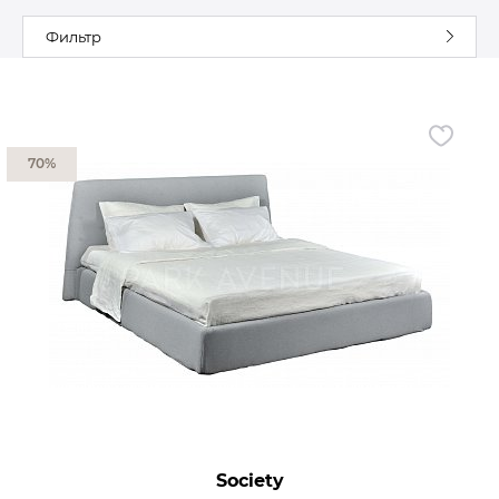
Фильтр
Гостиная
Мягкая мебель
Кухня
Диваны
Спальня
Посуда
Детская
Аксессуары
70%
Прихожая
Кресла
Кабинет
Ковры
Мебель
Аксессуары для столовой
Кровати
Свет
Как купить
Отзывы
Доставка
Политика обработки
персональных данных
Оплата
Реквизиты
Вопросы и ответы
Society
3D Тур