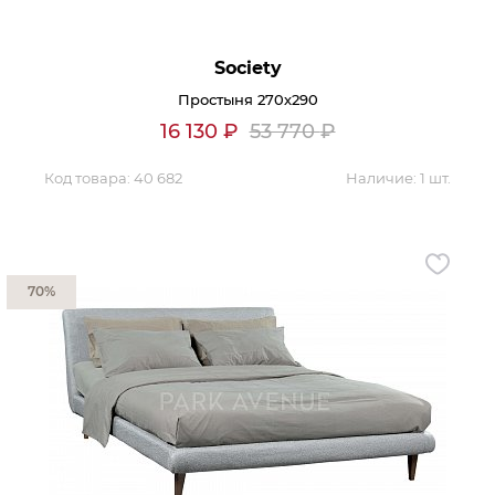
Society
Простыня 270х290
16 130
₽
53 770
₽
Код товара:
40 682
Наличие:
1 шт.
70%