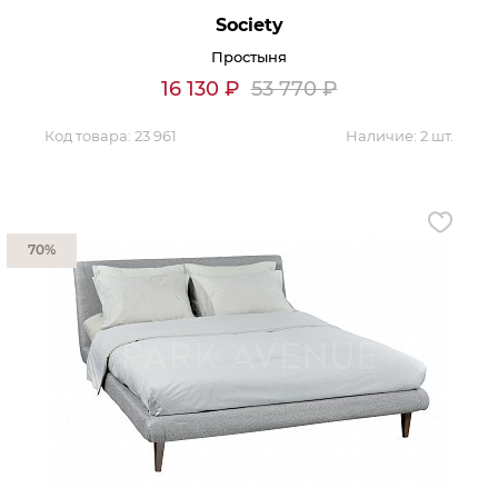
Society
Простыня
16 130
₽
53 770
₽
Код товара:
23 961
Наличие:
2 шт.
70%