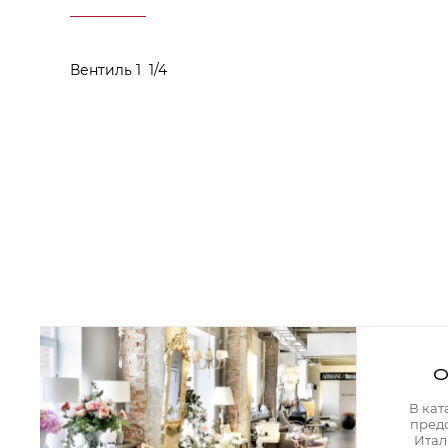
Аксессуары для столовой
Кольца для салфеток
Подушки для стула
Разделочные доски
Вентиль 1 1/4
Аксессуары для стола
Салфетки
Скатерти
Аксессуары для дома
Вешалки и крючки для одежды
Ковры
Мебель
Зеркала
Комоды
Консоли
Шкафы и стенки
Шкафы
Тумбы
О
Мягкая мебель
Диваны
В кат
Кресла
пред
Мебель офисная
Итал