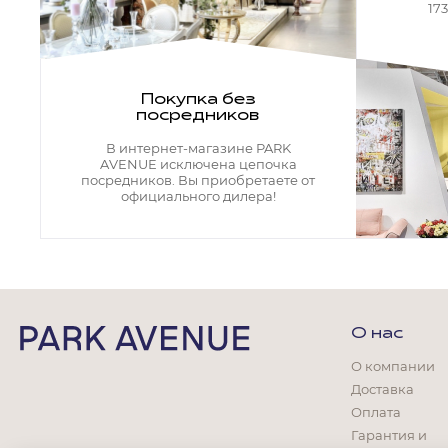
Кресла офисные
17
Столы офисные
Столы
Стулья
Свет
Покупка без
посредников
Бра
Люстры
В интернет-магазине PARK
Настольные лампы
AVENUE исключена цепочка
Плафоны и абажуры для настольных ламп
посредников. Вы приобретаете от
официального дилера!
Подсветки картин
Светильники
Технический свет
Точечные светильники
Торшеры
Акции
О нас
Бренды
О компании
Доставка
Оплата
Гарантия и
Гостиная