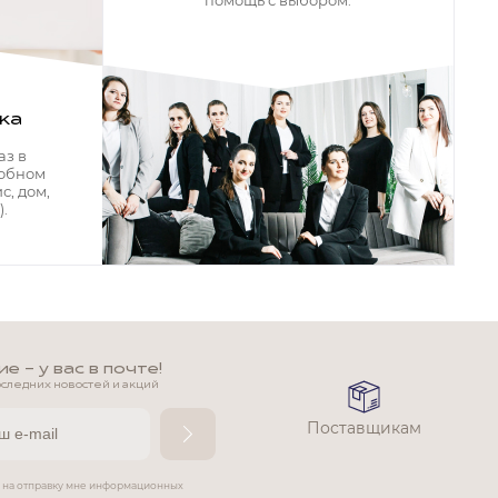
помощь с выбором.
ка
аз в
добном
с, дом,
.
 - у вас в почте!
оследних новостей и акций
Поставщикам
е на отправку мне информационных