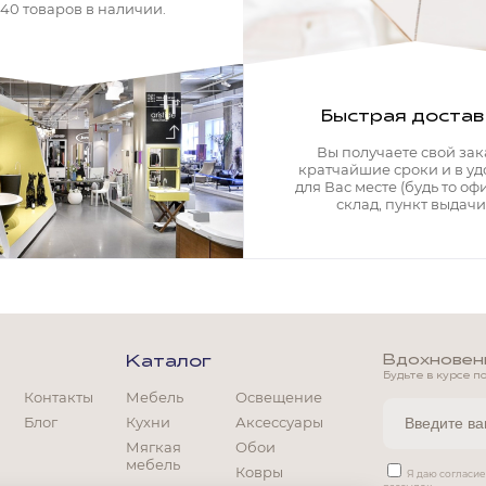
340 товаров в наличии.
Быстрая достав
Вы получаете свой зак
кратчайшие сроки и в у
для Вас месте (будь то офи
склад, пункт выдачи)
Вдохновение
Каталог
Будьте в курсе п
Контакты
Мебель
Освещение
Блог
Кухни
Аксессуары
Мягкая
Обои
мебель
Ковры
Мягкая мебель
Я даю согласи