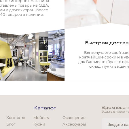
алоге интернет-магазина
ставлены товары из США,
ии и других стран. Более
340 товаров в наличии.
Быстрая достав
Вы получаете свой зак
кратчайшие сроки и в у
для Вас месте (будь то офи
склад, пункт выдачи)
Вдохновение
Каталог
Будьте в курсе п
Контакты
Мебель
Освещение
Блог
Кухни
Аксессуары
Мягкая мебель