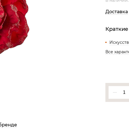
В наличии
Все разделы
Доставка
Краткие
Искусст
Все харак
бренде