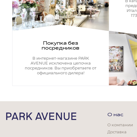
Кресла офисные
В кат
пред
Столы офисные
Итал
Столы
17
Стулья
Свет
Бра
Покупка без
Люстры
посредников
Настольные лампы
Плафоны и абажуры для настольных ламп
В интернет-магазине PARK
Подсветки картин
AVENUE исключена цепочка
Светильники
посредников. Вы приобретаете от
Технический свет
официального дилера!
Точечные светильники
Торшеры
Акции
Бренды
О нас
О компании
Доставка
Гостиная