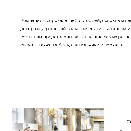
Аксессуары для столовой
Кольца для салфеток
Подушки для стула
Разделочные доски
Компания с сорокалетней историей, основным на
Аксессуары для стола
Салфетки
декора и украшений в классическом старинном и
Скатерти
компании предствлены вазы и кашпо самых разно
Аксессуары для дома
Вешалки и крючки для одежды
свечи, а также мебель, светильники и зеркала.
Ковры
Мебель
Зеркала
Комоды
Консоли
Шкафы и стенки
Шкафы
Тумбы
Мягкая мебель
Диваны
Кресла
О
Мебель офисная