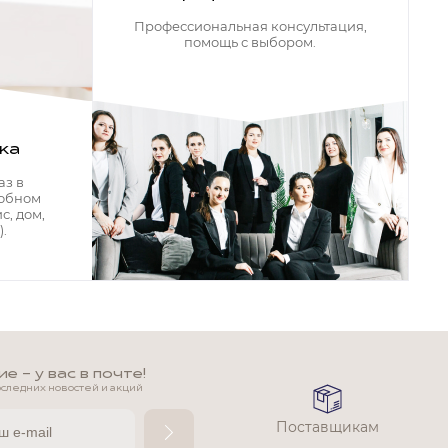
Профессиональная консультация,
помощь с выбором.
ка
аз в
добном
с, дом,
.
 - у вас в почте!
оследних новостей и акций
Поставщикам