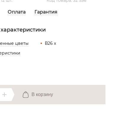
:
12 шт.
Код товара: 32 556
Все разделы
Оплата
Гарантия
 характеристики
венные цветы
В26 x
теристики
В корзину