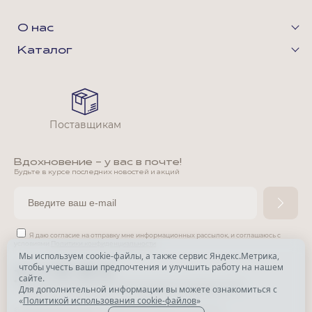
О нас
Каталог
Поставщикам
Вдохновение - у вас в почте!
Будьте в курсе последних новостей и акций
Я даю согласие на отправку мне информационных рассылок,
и соглашаюсь с
условиями
Политики конфиденциальности
Мы используем cookie-файлы, а также сервис Яндекс.Метрика,
чтобы учесть ваши предпочтения и улучшить работу на нашем
*
сайте.
*
Признана экстремистской организацией и запрещена в РФ.
Для дополнительной информации вы можете ознакомиться с
«
Политикой использования cookie-файлов
»
© Park Avenue, 2015 - 2026. Все права защищены