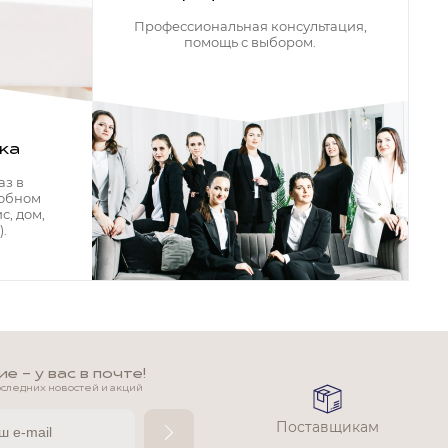
Профессиональная консультация,
помощь с выбором.
ка
аз в
добном
с, дом,
.
 - у вас в почте!
оследних новостей и акций
Поставщикам