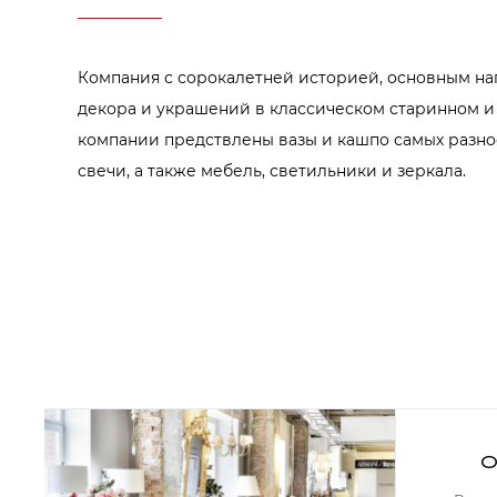
Аксессуары для столовой
Кольца для салфеток
Подушки для стула
Разделочные доски
Компания с сорокалетней историей, основным на
Аксессуары для стола
Салфетки
декора и украшений в классическом старинном и
Скатерти
компании предствлены вазы и кашпо самых разно
Аксессуары для дома
Вешалки и крючки для одежды
свечи, а также мебель, светильники и зеркала.
Ковры
Мебель
Зеркала
Комоды
Консоли
Шкафы и стенки
Шкафы
Тумбы
Мягкая мебель
Диваны
Кресла
О
Мебель офисная