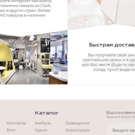
алоге интернет-магазина
ставлены товары из США,
ии и других стран. Более
340 товаров в наличии.
Быстрая достав
Вы получаете свой зак
кратчайшие сроки и в у
для Вас месте (будь то офи
склад, пункт выдачи)
Вдохновение
Каталог
Будьте в курсе п
Контакты
Мебель
Освещение
Блог
Кухни
Аксессуары
Мягкая мебель