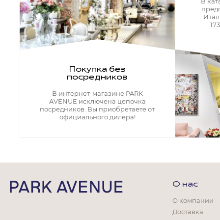
Кресла офисные
В кат
пред
Столы офисные
Итал
Столы
17
Стулья
Свет
Бра
Покупка без
Люстры
посредников
Настольные лампы
Плафоны и абажуры для настольных ламп
В интернет-магазине PARK
Подсветки картин
AVENUE исключена цепочка
Светильники
посредников. Вы приобретаете от
Технический свет
официального дилера!
Точечные светильники
Торшеры
Акции
Бренды
О нас
О компании
Доставка
Гостиная