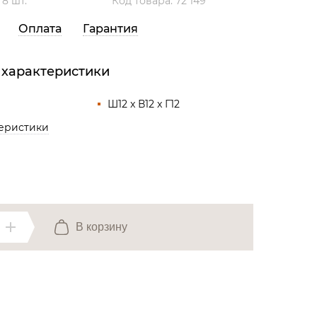
:
8 шт.
Код товара: 72 149
Все разделы
Оплата
Гарантия
 характеристики
Ш12 x В12 x Г12
теристики
В корзину