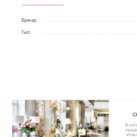
Аксессуары для столовой
Кольца для салфеток
Подушки для стула
Разделочные доски
Бренд:
Аксессуары для стола
Салфетки
Тип:
Скатерти
Аксессуары для дома
Вешалки и крючки для одежды
Ковры
Мебель
Зеркала
Комоды
Консоли
Шкафы и стенки
Шкафы
Тумбы
О
Мягкая мебель
Диваны
В кат
Кресла
пред
Мебель офисная
Итал