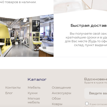
340 товаров в наличии.
Быстрая достав
Вы получаете свой зак
кратчайшие сроки и в у
для Вас месте (будь то офи
склад, пункт выдачи)
Вдохновение
Каталог
Будьте в курсе п
Контакты
Мебель
Освещение
Блог
Кухни
Аксессуары
Мягкая
Обои
мебель
Ковры
Мягкая мебель
Я даю согласи