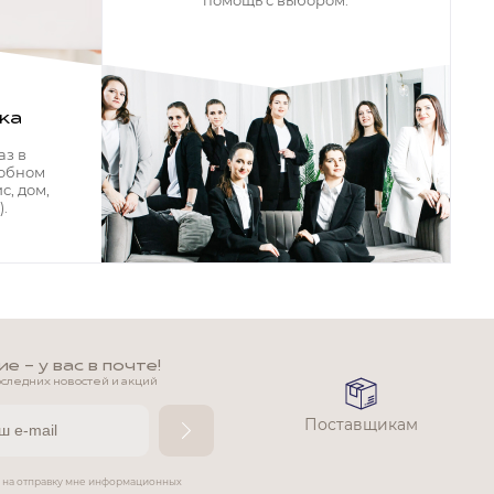
помощь с выбором.
ка
аз в
добном
с, дом,
.
 - у вас в почте!
оследних новостей и акций
Поставщикам
е на отправку мне информационных