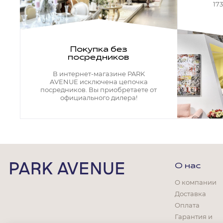
Кресла офисные
17
Столы офисные
Столы
Стулья
Свет
Покупка без
посредников
Бра
Люстры
В интернет-магазине PARK
Настольные лампы
AVENUE исключена цепочка
Плафоны и абажуры для настольных ламп
посредников. Вы приобретаете от
официального дилера!
Подсветки картин
Светильники
Технический свет
Точечные светильники
Торшеры
Акции
О нас
Бренды
О компании
Доставка
Оплата
Гарантия и
Гостиная