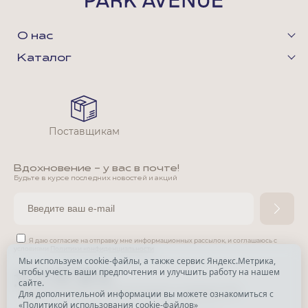
О нас
Каталог
Поставщикам
Вдохновение - у вас в почте!
Будьте в курсе последних новостей и акций
Я даю согласие на отправку мне информационных рассылок,
и соглашаюсь с
условиями
Политики конфиденциальности
Мы используем cookie-файлы, а также сервис Яндекс.Метрика,
чтобы учесть ваши предпочтения и улучшить работу на нашем
*
сайте.
*
Признана экстремистской организацией и запрещена в РФ.
Для дополнительной информации вы можете ознакомиться с
«
Политикой использования cookie-файлов
»