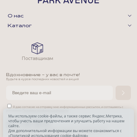
О нас
Каталог
Поставщикам
Вдохновение - у вас в почте!
Будьте в курсе последних новостей и акций
Я даю согласие на отправку мне информационных рассылок,
и соглашаюсь с
условиями
Политики конфиденциальности
Мы используем cookie-файлы, а также сервис Яндекс.Метрика,
чтобы учесть ваши предпочтения и улучшить работу на нашем
*
сайте.
*
Признана экстремистской организацией и запрещена в РФ.
Для дополнительной информации вы можете ознакомиться с
«
Политикой использования cookie-файлов
»