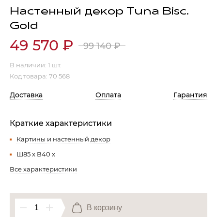
Настенный декор Tuna Bisc.
Гостиная
Мягкая мебель
Gold
Кухня
Диваны
49 570
₽
99 140
₽
Спальня
Посуда
Детская
Аксессуары
В наличии:
1 шт.
Код товара: 70 568
Прихожая
Кресла
Кабинет
Ковры
Доставка
Оплата
Гарантия
Мебель
Аксессуары для столовой
Кровати
Свет
Краткие характеристики
Картины и настенный декор
Ш85 x В40 x
Как купить
Отзывы
Все характеристики
Доставка
Политика обработки
персональных данных
Оплата
Реквизиты
Вопросы и ответы
В корзину
3D Тур