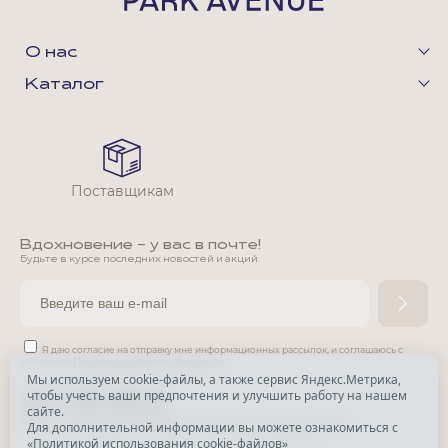
О нас
Каталог
Поставщикам
Вдохновение - у вас в почте!
Будьте в курсе последних новостей и акций
Я даю согласие на отправку мне информационных рассылок,
и соглашаюсь с
условиями
Политики конфиденциальности
Мы используем cookie-файлы, а также сервис Яндекс.Метрика,
чтобы учесть ваши предпочтения и улучшить работу на нашем
*
сайте.
*
Признана экстремистской организацией и запрещена в РФ.
Для дополнительной информации вы можете ознакомиться с
«
Политикой использования cookie-файлов
»