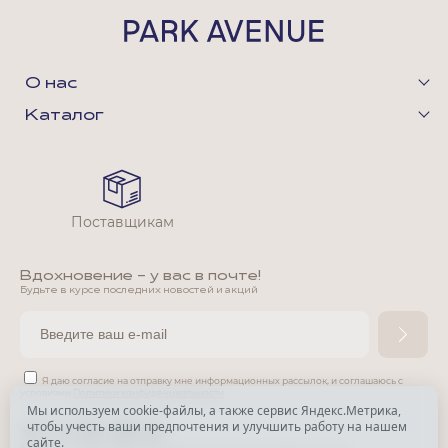
О нас
Каталог
Поставщикам
Вдохновение - у вас в почте!
Будьте в курсе последних новостей и акций
Я даю согласие на отправку мне информационных рассылок,
и соглашаюсь с
условиями
Политики конфиденциальности
Мы используем cookie-файлы, а также сервис Яндекс.Метрика,
чтобы учесть ваши предпочтения и улучшить работу на нашем
*
сайте.