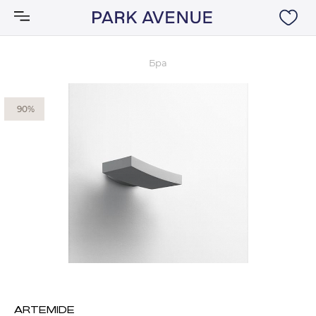
Бра
Аксессуары
90%
Ковры
Мебель
Свет
Акции
Бренды
ARTEMIDE