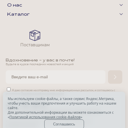
О нас
Каталог
Поставщикам
Вдохновение - у вас в почте!
Будьте в курсе последних новостей и акций
Я даю согласие на отправку мне информационных рассылок,
и соглашаюсь с
условиями
Политики конфиденциальности
Мы используем cookie-файлы, а также сервис Яндекс.Метрика,
чтобы учесть ваши предпочтения и улучшить работу на нашем
*
сайте.
*
Признана экстремистской организацией и запрещена в РФ.
Для дополнительной информации вы можете ознакомиться с
«
Политикой использования cookie-файлов
»
© Park Avenue, 2015 - 2026. Все права защищены
Соглашаюсь
Разработка сайта